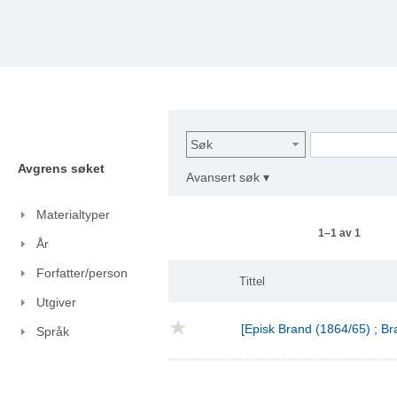
Søk
Avgrens søket
Avansert søk ▾
Materialtyper
1–1 av 1
År
Forfatter/person
Tittel
Utgiver
[Episk Brand (1864/65) ; Br
Språk