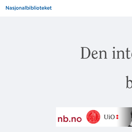
Den int
b