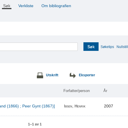
Søk
Verkliste
Om bibliografien
Søk
Søketips
Nullstill
Utskrift
Eksporter
Forfatter/person
År
and (1866) ; Peer Gynt (1867)]
2007
Ibsen, Henrik
1–1 av 1