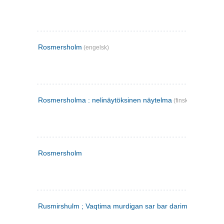
Rosmersholm
(engelsk)
Rosmersholma : nelinäytöksinen näytelma
(finsk)
Rosmersholm
Rusmirshulm ; Vaqtima murdigan sar bar darim
(farsi)