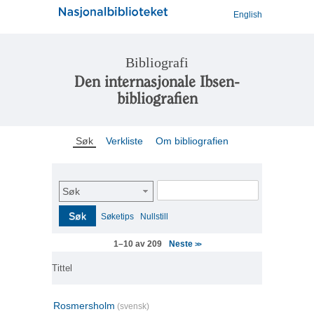
English
Bibliografi
Den internasjonale Ibsen-
bibliografien
Søk
Verkliste
Om bibliografien
Søk
Søk
Søketips
Nullstill
Neste
1–10 av 209
>>
Tittel
Rosmersholm
(svensk)