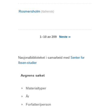
Rosmersholm
(italiensk)
Neste
1–10 av 209
>>
Nasjonalbiblioteket i samarbeid med
Senter for
Ibsen-studier
Avgrens søket
Materialtyper
År
Forfatter/person