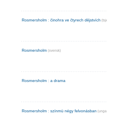
Rosmersholm : činohra ve čtyrech dějstvích
(tsjekkisk)
Rosmersholm
(svensk)
Rosmersholm : a drama
Rosmersholm : színmü négy felvonásban
(ungarsk)