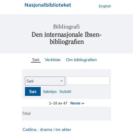
English
Bibliografi
Den internasjonale Ibsen-
bibliografien
Søk
Verkliste
Om bibliografien
Søk
Søk
Søketips
Nullstill
Neste
1–10 av 47
>>
Tittel
Catilina : drama i tre akter