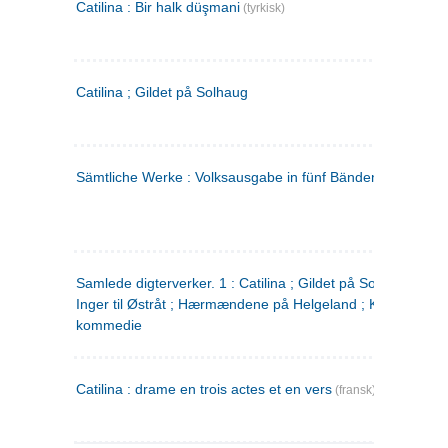
Catilina : Bir halk düşmani
(tyrkisk)
Catilina ; Gildet på Solhaug
Sämtliche Werke : Volksausgabe in fünf Bänden
(tysk)
Samlede digterverker. 1 : Catilina ; Gildet på Solhaug ; Fru
Inger til Østråt ; Hærmændene på Helgeland ; Kjærlighede
kommedie
Catilina : drame en trois actes et en vers
(fransk)