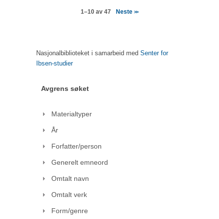
Neste
1–10 av 47
>>
Nasjonalbiblioteket i samarbeid med
Senter for
Ibsen-studier
Avgrens søket
Materialtyper
År
Forfatter/person
Generelt emneord
Omtalt navn
Omtalt verk
Form/genre