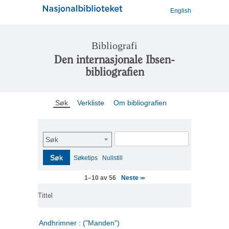
English
Bibliografi
Den internasjonale Ibsen-
bibliografien
Søk
Verkliste
Om bibliografien
Søk
Søk
Søketips
Nullstill
Neste
1–10 av 56
>>
Tittel
Andhrimner : ("Manden")