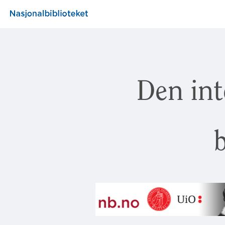
Den int
b