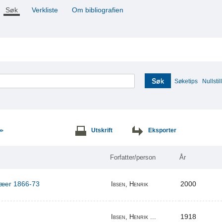
Søk
Verkliste
Om bibliografien
Søk
Søketips
Nullstill
Utskrift
Eksporter
>>
Forfatter/person
År
ilæer 1866-73
2000
Ibsen, Henrik
1918
Ibsen, Henrik ...