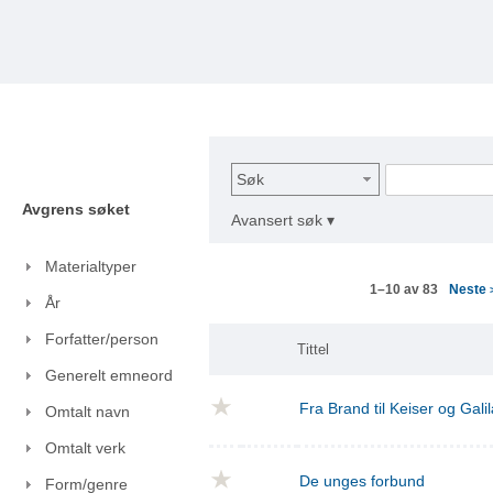
Søk
Avgrens søket
Avansert søk ▾
Materialtyper
Neste
1–10 av 83
År
Forfatter/person
Tittel
Generelt emneord
Fra Brand til Keiser og Gal
Omtalt navn
Omtalt verk
De unges forbund
Form/genre