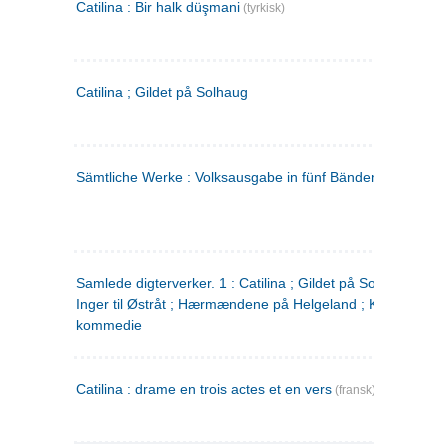
Catilina : Bir halk düşmani
(tyrkisk)
Catilina ; Gildet på Solhaug
Sämtliche Werke : Volksausgabe in fünf Bänden
(tysk)
Samlede digterverker. 1 : Catilina ; Gildet på Solhaug ; Fru
Inger til Østråt ; Hærmændene på Helgeland ; Kjærlighede
kommedie
Catilina : drame en trois actes et en vers
(fransk)