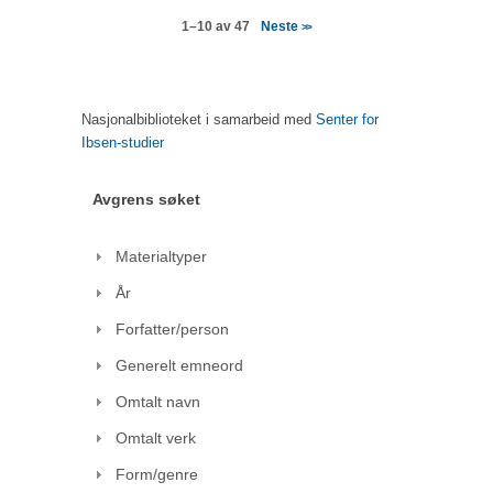
Neste
1–10 av 47
>>
Nasjonalbiblioteket i samarbeid med
Senter for
Ibsen-studier
Avgrens søket
Materialtyper
År
Forfatter/person
Generelt emneord
Omtalt navn
Omtalt verk
Form/genre