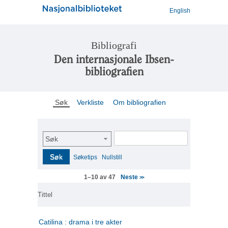
English
Bibliografi
Den internasjonale Ibsen-
bibliografien
Søk
Verkliste
Om bibliografien
Søk
Søk
Søketips
Nullstill
Neste
1–10 av 47
>>
Tittel
Catilina : drama i tre akter