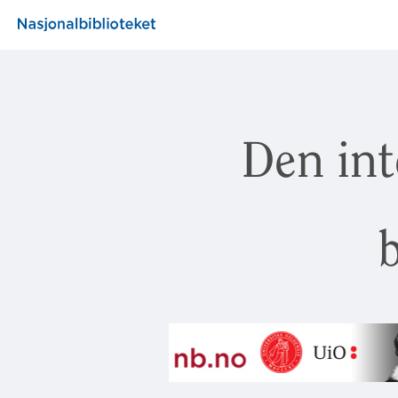
Den int
b