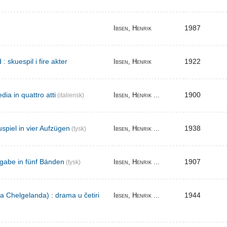
1987
Ibsen, Henrik
skuespil i fire akter
1922
Ibsen, Henrik
ia in quattro atti
1900
Ibsen, Henrik ...
(italiensk)
spiel in vier Aufzügen
1938
Ibsen, Henrik ...
(tysk)
gabe in fünf Bänden
1907
Ibsen, Henrik ...
(tysk)
a Chelgelanda) : drama u četiri
1944
Ibsen, Henrik ...