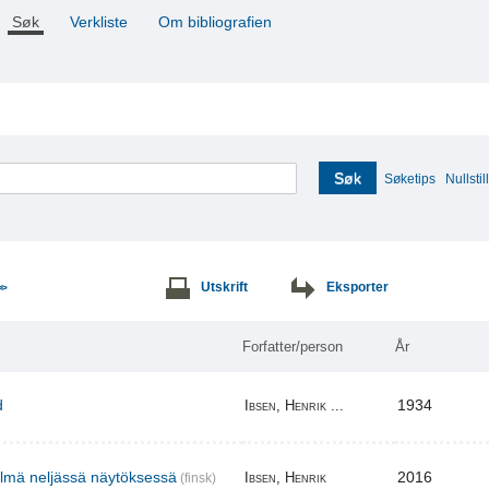
Søk
Verkliste
Om bibliografien
Søk
Søketips
Nullstill
Utskrift
Eksporter
>>
Forfatter/person
År
d
1934
Ibsen, Henrik ...
elmä neljässä näytöksessä
2016
Ibsen, Henrik
(finsk)