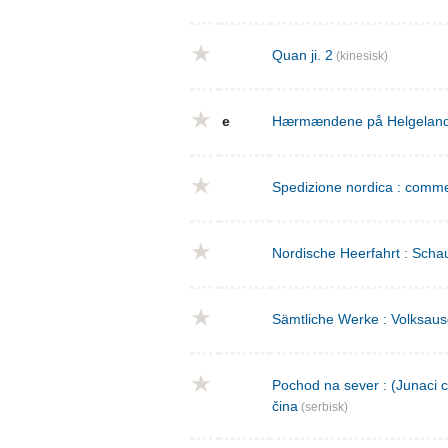
Quan ji. 2
(kinesisk)
e
Hærmændene på Helgeland : 
Spedizione nordica : commed
Nordische Heerfahrt : Schau
Sämtliche Werke : Volksaus
Pochod na sever : (Junaci c
čina
(serbisk)