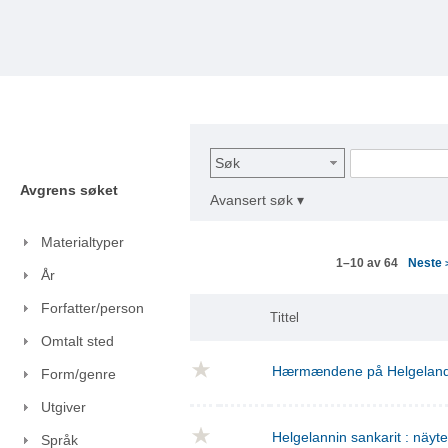
Søk
Avgrens søket
Avansert søk ▾
Materialtyper
Neste
1–10 av 64
År
Forfatter/person
Tittel
Omtalt sted
Hærmændene på Helgelan
Form/genre
Utgiver
Helgelannin sankarit : näyt
Språk