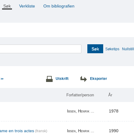
Søk
Verkliste
Om bibliografien
Søk
Søketips
Nullstill
e
Utskrift
Eksporter
>>
Forfatter/person
År
1978
Ibsen, Henrik ...
me en trois actes
1990
Ibsen, Henrik ...
(fransk)