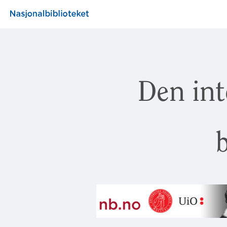
Den int
b