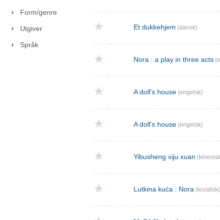
Form/genre
Et dukkehjem
(dansk)
Utgiver
Språk
Nora : a play in three acts
(e
A doll's house
(engelsk)
A doll's house
(engelsk)
Yibusheng xiju xuan
(kinesisk
Lutkina kuća : Nora
(kroatisk)