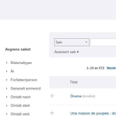
Søk
Avgrens søket
Avansert søk ▾
Materialtyper
Nest
1–10 av 572
År
Forfatter/person
Tittel
Generelt emneord
Drame
(kroatisk)
Omtalt navn
Omtalt sted
Une maison de poupée : dra
Omtalt verk