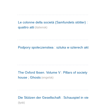
Le colonne della società (Samfundets stötter) : commedia 
quattro atti
(italiensk)
Podpory spoleczenstwa : sztuka w szterech aktach
(polsk)
The Oxford Ibsen. Volume V : Pillars of society ; A doll's
house ; Ghosts
(engelsk)
Die Stützen der Gesellschaft : Schauspiel in vier Aufzügen
(tysk)