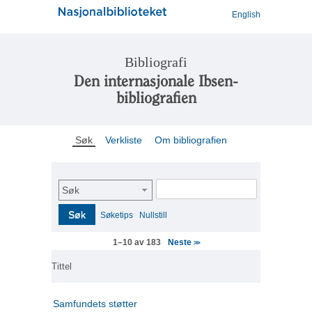
English
Bibliografi
Den internasjonale Ibsen-
bibliografien
Søk
Verkliste
Om bibliografien
Søk
Søk
Søketips
Nullstill
Neste
1–10 av 183
>>
Tittel
Samfundets støtter