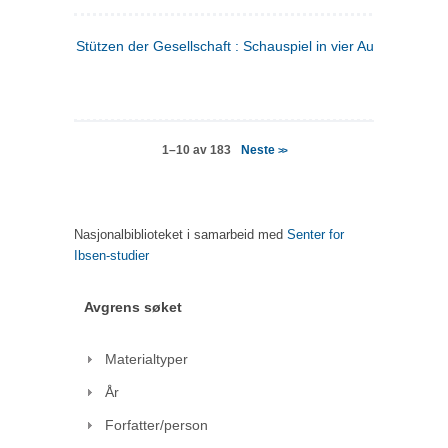
Stützen der Gesellschaft : Schauspiel in vier Aufzügen
(tysk
Neste
1–10 av 183
>>
Nasjonalbiblioteket i samarbeid med
Senter for
Ibsen-studier
Avgrens søket
Materialtyper
År
Forfatter/person