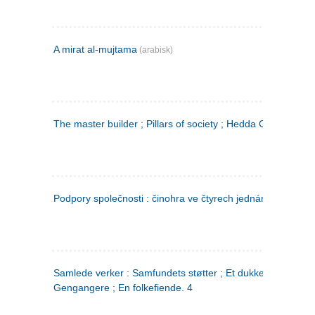
A mirat al-mujtama
(arabisk)
The master builder ; Pillars of society ; Hedda Gabler
Podpory společnosti : činohra ve čtyrech jednáních
(tsjekkis
Samlede verker : Samfundets støtter ; Et dukkehjem ;
Gengangere ; En folkefiende. 4