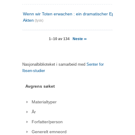
Wenn wir Toten erwachen : ein dramatischer Epilog in drei
Akten
(tysk)
Neste
1–10 av 134
>>
Nasjonalbiblioteket i samarbeid med
Senter for
Ibsen-studier
Avgrens søket
Materialtyper
År
Forfatter/person
Generelt emneord