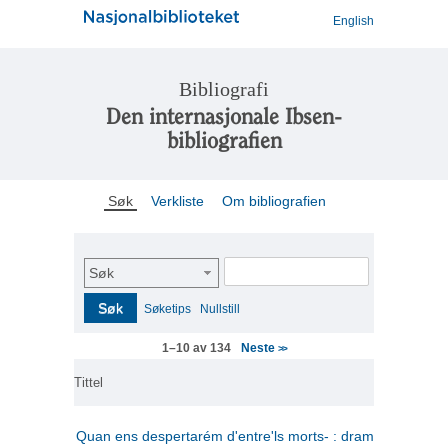
English
Bibliografi
Den internasjonale Ibsen-
bibliografien
Søk
Verkliste
Om bibliografien
Søk
Søk
Søketips
Nullstill
Neste
1–10 av 134
>>
Tittel
Quan ens despertarém d'entre'ls morts- : drama en tres