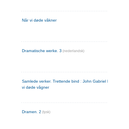
Når vi døde våkner
Dramatische werke. 3
(nederlandsk)
Samlede verker. Trettende bind : John Gabriel Borkman ; 
vi døde vågner
Dramen. 2
(tysk)