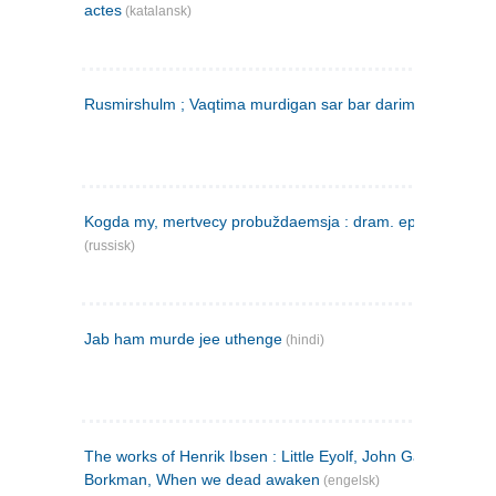
actes
(katalansk)
Rusmirshulm ; Vaqtima murdigan sar bar darim
(farsi)
Kogda my, mertvecy probuždaemsja : dram. epilog v 3 d
(russisk)
Jab ham murde jee uthenge
(hindi)
The works of Henrik Ibsen : Little Eyolf, John Gabriel
Borkman, When we dead awaken
(engelsk)