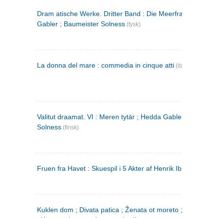
Dram atische Werke. Dritter Band : Die Meerfrau ; Hedda
Gabler ; Baumeister Solness
(tysk)
La donna del mare : commedia in cinque atti
(italiensk)
Valitut draamat. VI : Meren tytär ; Hedda Gabler ; Rakentaj
Solness
(finsk)
Fruen fra Havet : Skuespil i 5 Akter af Henrik Ibsen
Kuklen dom ; Divata patica ; Ženata ot moreto ; Malkijat Ejo