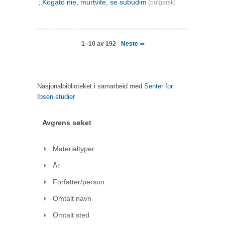
; Kogato nie, murtvite, se subudim
(bulgarsk)
Neste
1–10 av 192
>>
Nasjonalbiblioteket i samarbeid med
Senter for
Ibsen-studier
Avgrens søket
Materialtyper
År
Forfatter/person
Omtalt navn
Omtalt sted