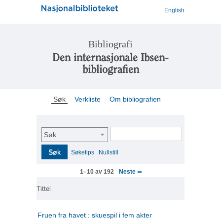
English
Bibliografi
Den internasjonale Ibsen-
bibliografien
Søk
Verkliste
Om bibliografien
Søk
Søk
Søketips
Nullstill
Neste
1–10 av 192
>>
Tittel
Fruen fra havet : skuespil i fem akter