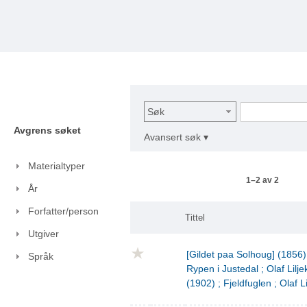
Søk
Avgrens søket
Avansert søk ▾
Materialtyper
1–2 av 2
År
Forfatter/person
Tittel
Utgiver
[Gildet paa Solhoug] (1856)
Språk
Rypen i Justedal ; Olaf Lilje
(1902) ; Fjeldfuglen ; Olaf L