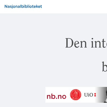
Den int
b