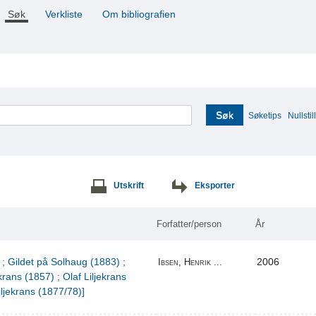
Søk
Verkliste
Om bibliografien
Søk
Søketips
Nullstill
Utskrift
Eksporter
Forfatter/person
År
 ; Gildet på Solhaug (1883) ;
2006
Ibsen, Henrik ...
krans (1857) ; Olaf Liljekrans
iljekrans (1877/78)]