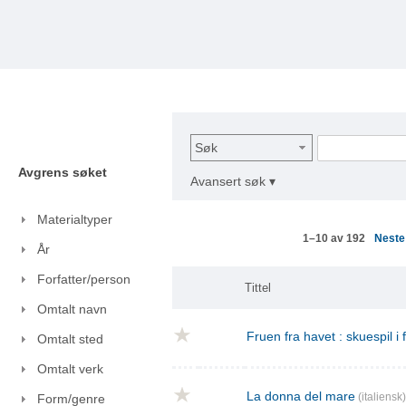
Søk
Avgrens søket
Avansert søk ▾
Materialtyper
Nest
1–10 av 192
År
Forfatter/person
Tittel
Omtalt navn
Fruen fra havet : skuespil i
Omtalt sted
Omtalt verk
La donna del mare
(italiensk)
Form/genre