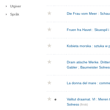
Utgiver
Die Frau vom Meer : Schausp
Språk
Fruen fra Havet : Skuespil i
Kobieta morska : sztuka w p
Dram atische Werke. Dritte
Gabler ; Baumeister Solnes
La donna del mare : commed
e
Valitut draamat. VI : Meren
Solness
(finsk)