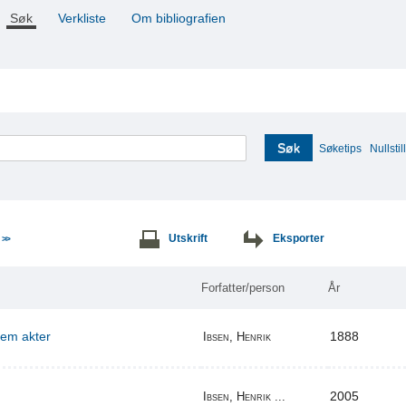
Søk
Verkliste
Om bibliografien
Søk
Søketips
Nullstill
e
Utskrift
Eksporter
>>
Forfatter/person
År
 fem akter
1888
Ibsen, Henrik
2005
Ibsen, Henrik ...