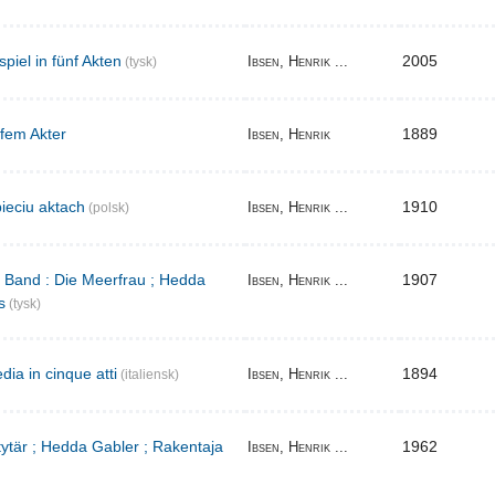
iel in fünf Akten
2005
Ibsen, Henrik ...
(tysk)
 fem Akter
1889
Ibsen, Henrik
ieciu aktach
1910
Ibsen, Henrik ...
(polsk)
r Band : Die Meerfrau ; Hedda
1907
Ibsen, Henrik ...
s
(tysk)
ia in cinque atti
1894
Ibsen, Henrik ...
(italiensk)
 tytär ; Hedda Gabler ; Rakentaja
1962
Ibsen, Henrik ...