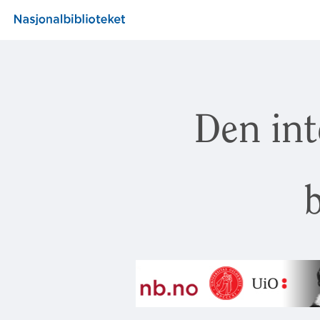
Den int
b