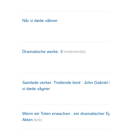
Når vi døde våkner
Dramatische werke. 3
(nederlandsk)
Samlede verker. Trettende bind : John Gabriel Borkman ; 
vi døde vågner
Wenn wir Toten erwachen : ein dramatischer Epilog in drei
Akten
(tysk)