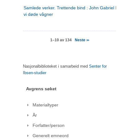
Samlede verker. Trettende bind : John Gabriel Borkman ; 
vi døde vågner
Neste
1–10 av 134
>>
Nasjonalbiblioteket i samarbeid med
Senter for
Ibsen-studier
Avgrens søket
Materialtyper
År
Forfatter/person
Generelt emneord