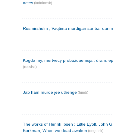
actes
(katalansk)
Rusmirshulm ; Vaqtima murdigan sar bar darim
(farsi)
Kogda my, mertvecy probuždaemsja : dram. epilog v 3 d
(russisk)
Jab ham murde jee uthenge
(hindi)
The works of Henrik Ibsen : Little Eyolf, John Gabriel
Borkman, When we dead awaken
(engelsk)