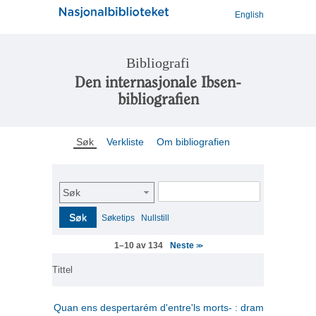
English
Bibliografi
Den internasjonale Ibsen-
bibliografien
Søk
Verkliste
Om bibliografien
Søk
Søk
Søketips
Nullstill
Neste
1–10 av 134
>>
Tittel
Quan ens despertarém d'entre'ls morts- : drama en tres