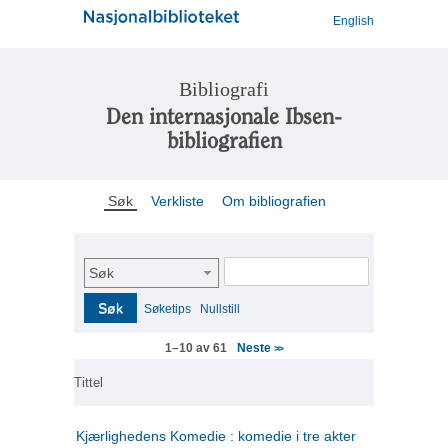
English
Bibliografi
Den internasjonale Ibsen-
bibliografien
Søk
Verkliste
Om bibliografien
Søk
Søk
Søketips
Nullstill
Neste
1–10 av 61
>>
Tittel
Kjærlighedens Komedie : komedie i tre akter