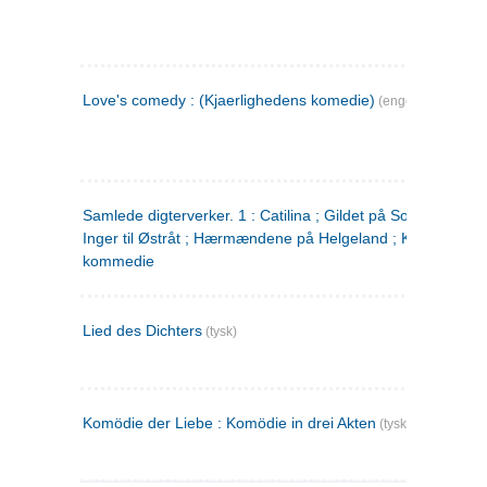
Love's comedy : (Kjaerlighedens komedie)
(engelsk)
Samlede digterverker. 1 : Catilina ; Gildet på Solhaug ; Fru
Inger til Østråt ; Hærmændene på Helgeland ; Kjærlighede
kommedie
Lied des Dichters
(tysk)
Komödie der Liebe : Komödie in drei Akten
(tysk)