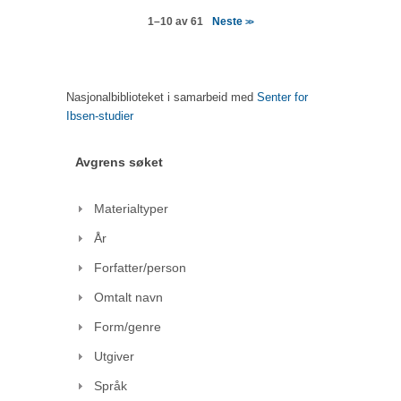
Neste
1–10 av 61
>>
Nasjonalbiblioteket i samarbeid med
Senter for
Ibsen-studier
Avgrens søket
Materialtyper
År
Forfatter/person
Omtalt navn
Form/genre
Utgiver
Språk