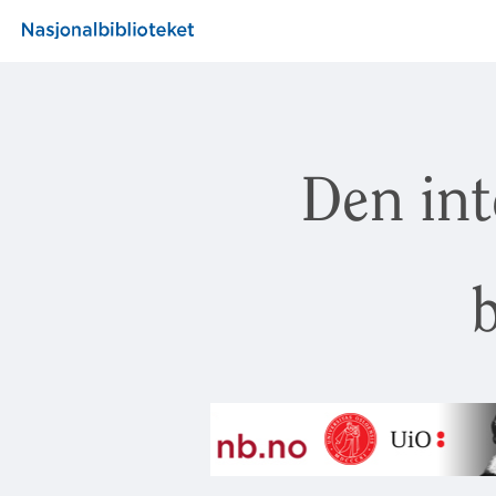
Den int
b