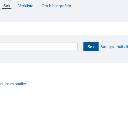
Søk
Verkliste
Om bibliografien
Søk
Søketips
Nullstill
for Ibsen-studier