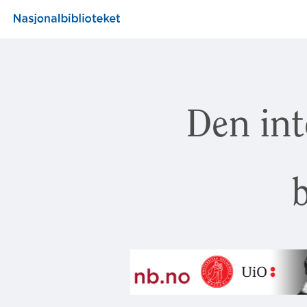
Den int
b