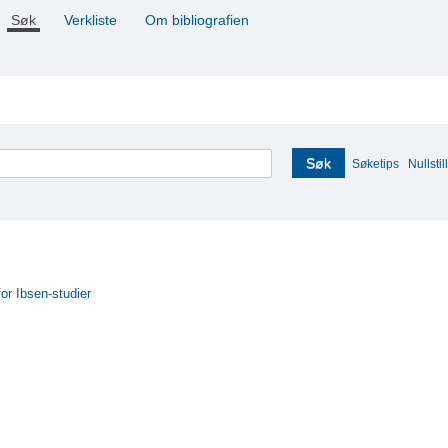
Søk
Verkliste
Om bibliografien
Søk
Søketips
Nullstill
for Ibsen-studier