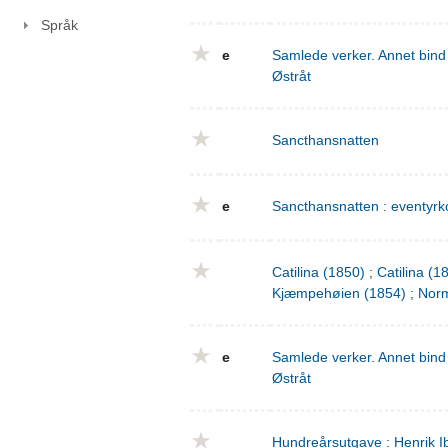
Språk
e
Samlede verker. Annet bind 
Østråt
Sancthansnatten
e
Sancthansnatten : eventyrko
Catilina (1850) ; Catilina (
Kjæmpehøien (1854) ; Norm
e
Samlede verker. Annet bind 
Østråt
Hundreårsutgave : Henrik I