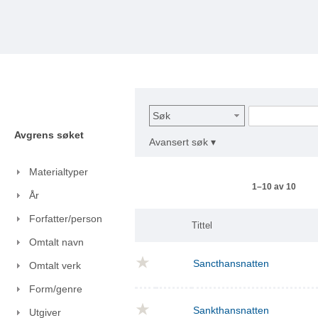
Søk
Avgrens søket
Avansert søk ▾
Materialtyper
1–10 av 10
År
Forfatter/person
Tittel
Omtalt navn
Sancthansnatten
Omtalt verk
Form/genre
Sankthansnatten
Utgiver