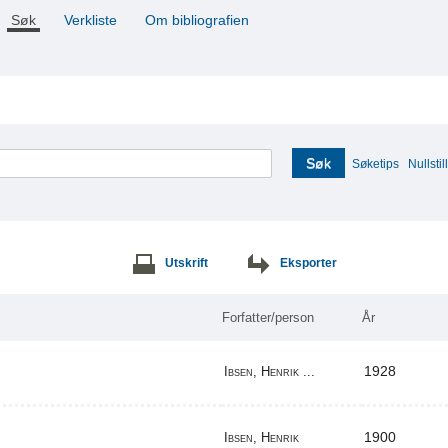
Søk
Verkliste
Om bibliografien
Søk
Søketips
Nullstill
Utskrift
Eksporter
Forfatter/person
År
1928
Ibsen, Henrik ...
1900
Ibsen, Henrik