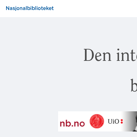
Den int
b