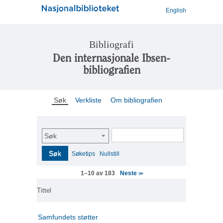
English
Bibliografi
Den internasjonale Ibsen-
bibliografien
Søk
Verkliste
Om bibliografien
Søk
Søk
Søketips
Nullstill
Neste
1–10 av 183
>>
Tittel
Samfundets støtter