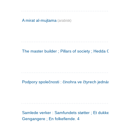
A mirat al-mujtama
(arabisk)
The master builder ; Pillars of society ; Hedda Gabler
Podpory společnosti : činohra ve čtyrech jednáních
(tsjekkis
Samlede verker : Samfundets støtter ; Et dukkehjem ;
Gengangere ; En folkefiende. 4