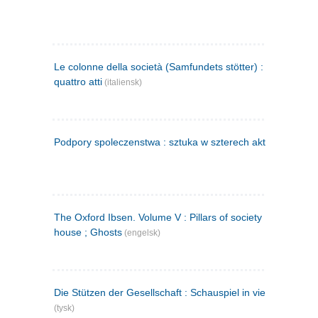
Le colonne della società (Samfundets stötter) : commedia 
quattro atti
(italiensk)
Podpory spoleczenstwa : sztuka w szterech aktach
(polsk)
The Oxford Ibsen. Volume V : Pillars of society ; A doll's
house ; Ghosts
(engelsk)
Die Stützen der Gesellschaft : Schauspiel in vier Aufzügen
(tysk)