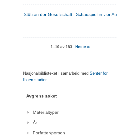
Stützen der Gesellschaft : Schauspiel in vier Aufzügen
(tysk
Neste
1–10 av 183
>>
Nasjonalbiblioteket i samarbeid med
Senter for
Ibsen-studier
Avgrens søket
Materialtyper
År
Forfatter/person