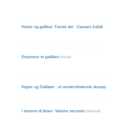
Keiser og galileer. Første del : Caesars frafall
Empereur et galiléen
(fransk)
Kejser og Galilæer : et verdenshistorisk skuespil
I drammi di Ibsen. Volume secondo
(italiensk)