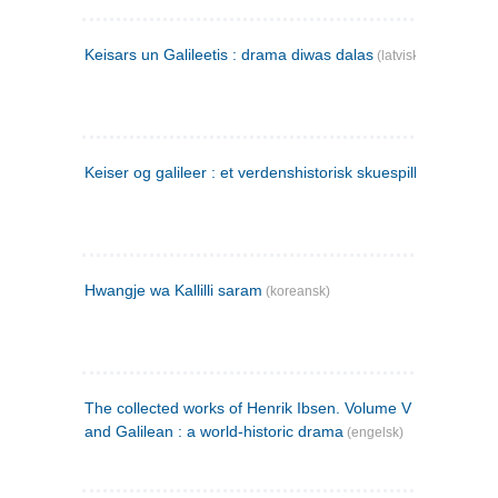
Keisars un Galileetis : drama diwas dalas
(latvisk)
Keiser og galileer : et verdenshistorisk skuespill (1873)
Hwangje wa Kallilli saram
(koreansk)
The collected works of Henrik Ibsen. Volume V : Emperor
and Galilean : a world-historic drama
(engelsk)