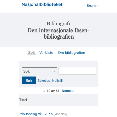
English
Bibliografi
Den internasjonale Ibsen-
bibliografien
Søk
Verkliste
Om bibliografien
Søk
Søk
Søketips
Nullstill
Neste
1–10 av 63
>>
Tittel
Yibusheng xiju xuan
(kinesisk)