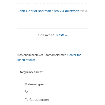
John Gabriel Borkman : hra v 4 dejstvách
(slovakisk)
Neste
1–10 av 162
>>
Nasjonalbiblioteket i samarbeid med
Senter for
Ibsen-studier
Avgrens søket
Materialtyper
År
Forfatter/person