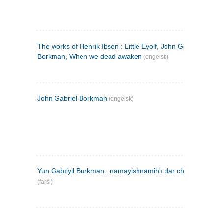
The works of Henrik Ibsen : Little Eyolf, John Gabriel
Borkman, When we dead awaken
(engelsk)
John Gabriel Borkman
(engelsk)
Yun Gabīiyil Burkmān : namāyishnāmihʹī dar chahār pardih
(farsi)