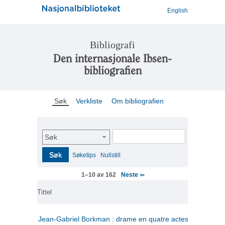
English
Bibliografi
Den internasjonale Ibsen-
bibliografien
Søk
Verkliste
Om bibliografien
Søk
Søk
Søketips
Nullstill
Neste
1–10 av 162
>>
Tittel
Jean-Gabriel Borkman : drame en quatre actes
(fransk)