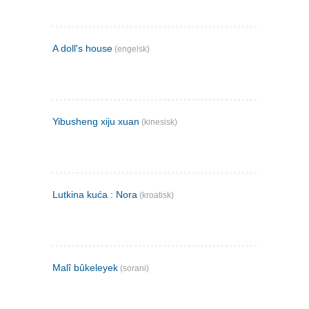
A doll's house
(engelsk)
Yibusheng xiju xuan
(kinesisk)
Lutkina kuća : Nora
(kroatisk)
Malî bûkeleyek
(sorani)