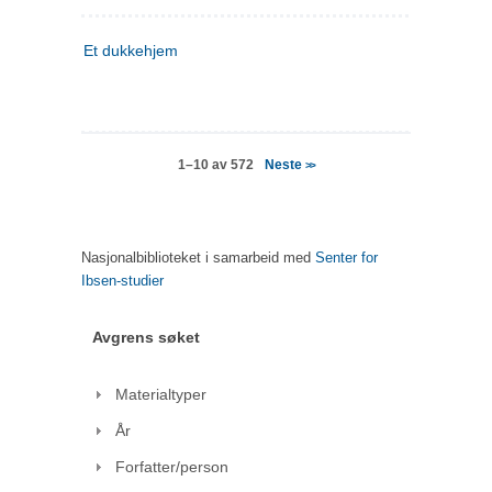
Et dukkehjem
Neste
1–10 av 572
>>
Nasjonalbiblioteket i samarbeid med
Senter for
Ibsen-studier
Avgrens søket
Materialtyper
År
Forfatter/person