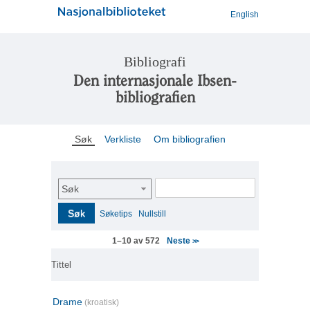
English
Bibliografi
Den internasjonale Ibsen-
bibliografien
Søk
Verkliste
Om bibliografien
Søk
Søk
Søketips
Nullstill
Neste
1–10 av 572
>>
Tittel
Drame
(kroatisk)