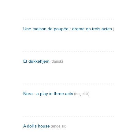
Une maison de poupée : drame en trois actes
(fransk)
Et dukkehjem
(dansk)
Nora : a play in three acts
(engelsk)
A doll's house
(engelsk)