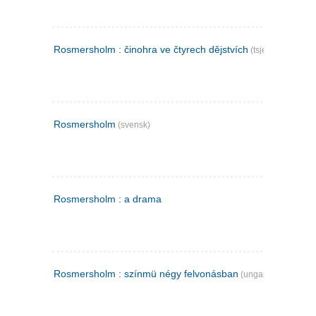
Rosmersholm : činohra ve čtyrech dějstvích
(tsjekkisk)
Rosmersholm
(svensk)
Rosmersholm : a drama
Rosmersholm : színmü négy felvonásban
(ungarsk)