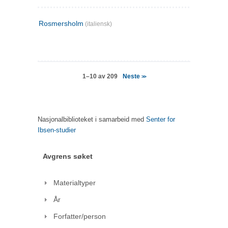
Rosmersholm
(italiensk)
Neste
1–10 av 209
>>
Nasjonalbiblioteket i samarbeid med
Senter for
Ibsen-studier
Avgrens søket
Materialtyper
År
Forfatter/person