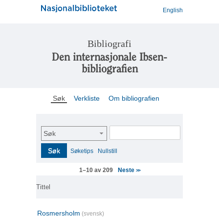
English
Bibliografi
Den internasjonale Ibsen-
bibliografien
Søk
Verkliste
Om bibliografien
Søk
Søk
Søketips
Nullstill
Neste
1–10 av 209
>>
Tittel
Rosmersholm
(svensk)