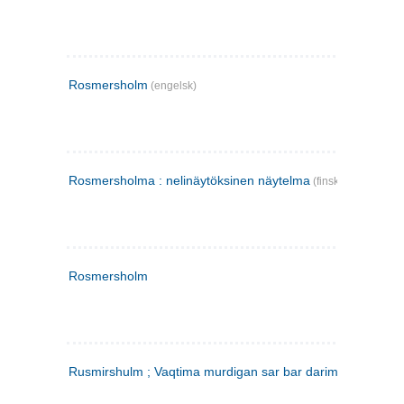
Rosmersholm
(engelsk)
Rosmersholma : nelinäytöksinen näytelma
(finsk)
Rosmersholm
Rusmirshulm ; Vaqtima murdigan sar bar darim
(farsi)