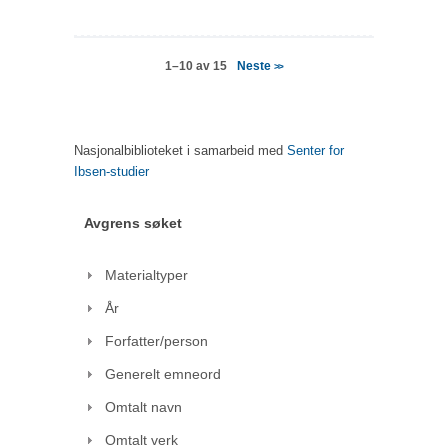
Neste
1–10 av 15
>>
Nasjonalbiblioteket i samarbeid med
Senter for
Ibsen-studier
Avgrens søket
Materialtyper
År
Forfatter/person
Generelt emneord
Omtalt navn
Omtalt verk