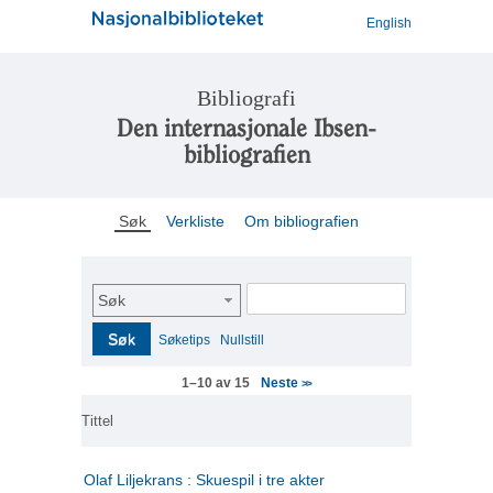
English
Bibliografi
Den internasjonale Ibsen-
bibliografien
Søk
Verkliste
Om bibliografien
Søk
Søk
Søketips
Nullstill
Neste
1–10 av 15
>>
Tittel
Olaf Liljekrans : Skuespil i tre akter