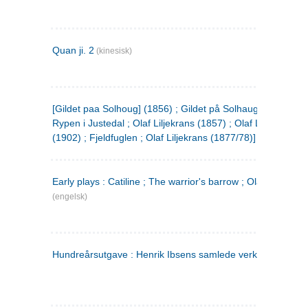
Quan ji. 2
(kinesisk)
[Gildet paa Solhoug] (1856) ; Gildet på Solhaug (1883) ;
Rypen i Justedal ; Olaf Liljekrans (1857) ; Olaf Liljekrans
(1902) ; Fjeldfuglen ; Olaf Liljekrans (1877/78)]
Early plays : Catiline ; The warrior's barrow ; Olaf Liljekran
(engelsk)
Hundreårsutgave : Henrik Ibsens samlede verker. 3