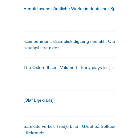
Henrik Ibsens sämtliche Werke in deutscher Sprache. 2
(ty
Kæmpehøjen : dramatisk digtning i en akt ; Olaf Liljekrans 
skuespil i tre akter
The Oxford Ibsen. Volume I : Early plays
(engelsk)
[Olaf Liljekrans]
Samlede verker. Tredje bind : Gildet på Solhaug ; Olaf
Liljekrands