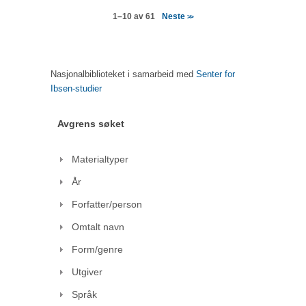
Neste
1–10 av 61
>>
Nasjonalbiblioteket i samarbeid med
Senter for
Ibsen-studier
Avgrens søket
Materialtyper
År
Forfatter/person
Omtalt navn
Form/genre
Utgiver
Språk