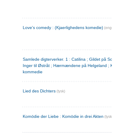
Love's comedy : (Kjaerlighedens komedie)
(engelsk)
Samlede digterverker. 1 : Catilina ; Gildet på Solhaug ; Fru
Inger til Østråt ; Hærmændene på Helgeland ; Kjærlighede
kommedie
Lied des Dichters
(tysk)
Komödie der Liebe : Komödie in drei Akten
(tysk)