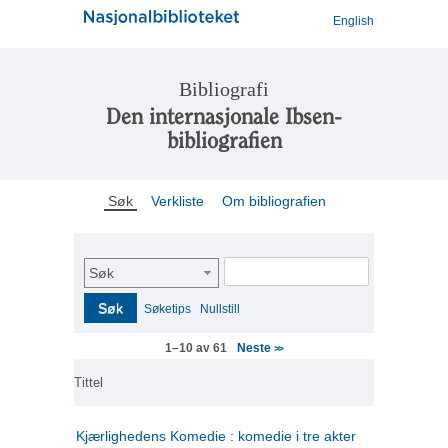
English
Bibliografi
Den internasjonale Ibsen-
bibliografien
Søk
Verkliste
Om bibliografien
Søk
Søk
Søketips
Nullstill
Neste
1–10 av 61
>>
Tittel
Kjærlighedens Komedie : komedie i tre akter