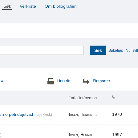
Søk
Verkliste
Om bibliografien
Søk
Søketips
Nullstill
e
Utskrift
Eksporter
>>
Forfatter/person
År
ň o pěti dějstvích
1970
Ibsen, Henrik ...
(tsjekkisk)
1997
Ibsen, Henrik ...
)