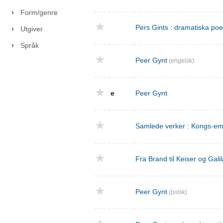
Form/genre
Pers Gints : dramatiska po
Utgiver
Språk
Peer Gynt
(engelsk)
e
Peer Gynt
Samlede verker : Kongs-emn
Fra Brand til Keiser og Gal
Peer Gynt
(polsk)