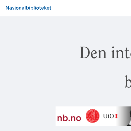
Den int
b