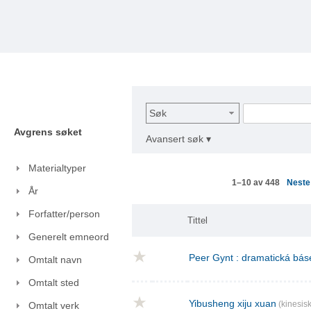
Søk
Avgrens søket
Avansert søk ▾
Materialtyper
Nest
1–10 av 448
År
Forfatter/person
Tittel
Generelt emneord
Peer Gynt : dramatická báse
Omtalt navn
Omtalt sted
Yibusheng xiju xuan
(kinesisk
Omtalt verk