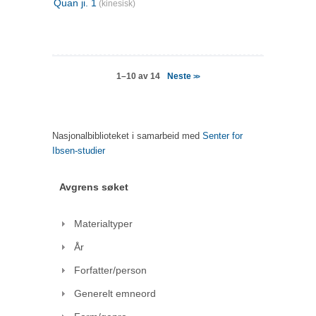
Quan ji. 1
(kinesisk)
Neste
1–10 av 14
>>
Nasjonalbiblioteket i samarbeid med
Senter for
Ibsen-studier
Avgrens søket
Materialtyper
År
Forfatter/person
Generelt emneord