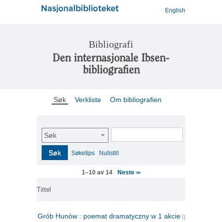
English
Bibliografi
Den internasjonale Ibsen-
bibliografien
Søk
Verkliste
Om bibliografien
Søk
Søk
Søketips
Nullstill
Neste
1–10 av 14
>>
Tittel
Grób Hunów : poemat dramatyczny w 1 akcie
(polsk)