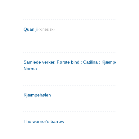
Quan ji
(kinesisk)
Samlede verker. Første bind : Catilina ; Kjæmpehøien ;
Norma
Kjæmpehøien
The warrior's barrow