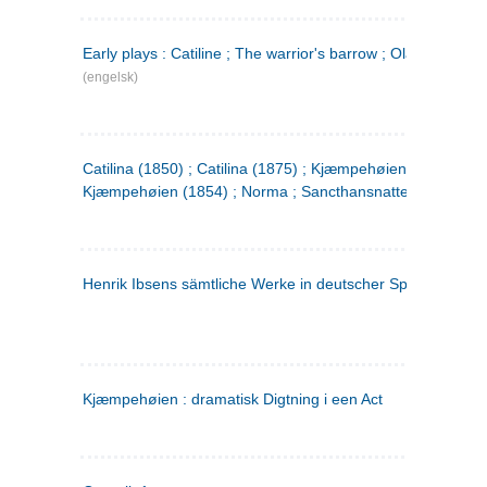
Early plays : Catiline ; The warrior's barrow ; Olaf Liljekran
(engelsk)
Catilina (1850) ; Catilina (1875) ; Kjæmpehøien (1850) ;
Kjæmpehøien (1854) ; Norma ; Sancthansnatten
Henrik Ibsens sämtliche Werke in deutscher Sprache. 2
(ty
Kjæmpehøien : dramatisk Digtning i een Act