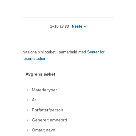
Neste
1–10 av 83
>>
Nasjonalbiblioteket i samarbeid med
Senter for
Ibsen-studier
Avgrens søket
Materialtyper
År
Forfatter/person
Generelt emneord
Omtalt navn