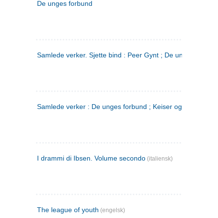
De unges forbund
Samlede verker. Sjette bind : Peer Gynt ; De unges Forbu
Samlede verker : De unges forbund ; Keiser og Galilæer. 3
I drammi di Ibsen. Volume secondo
(italiensk)
The league of youth
(engelsk)