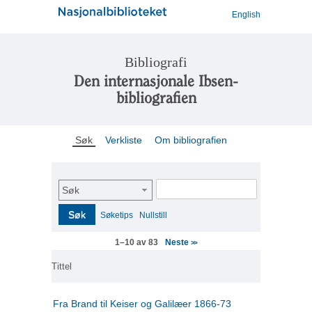
English
Bibliografi
Den internasjonale Ibsen-
bibliografien
Søk
Verkliste
Om bibliografien
Søk
Søk
Søketips
Nullstill
Neste
1–10 av 83
>>
Tittel
Fra Brand til Keiser og Galilæer 1866-73