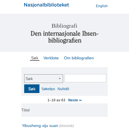
English
Bibliografi
Den internasjonale Ibsen-
bibliografien
Søk
Verkliste
Om bibliografien
Søk
Søk
Søketips
Nullstill
Neste
1–10 av 63
>>
Tittel
Yibusheng xiju xuan
(kinesisk)