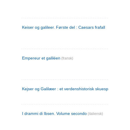
Keiser og galileer. Første del : Caesars frafall
Empereur et galiléen
(fransk)
Kejser og Galilæer : et verdenshistorisk skuespil
I drammi di Ibsen. Volume secondo
(italiensk)