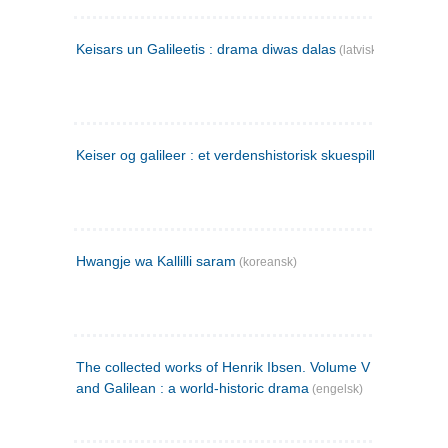
Keisars un Galileetis : drama diwas dalas
(latvisk)
Keiser og galileer : et verdenshistorisk skuespill (1873)
Hwangje wa Kallilli saram
(koreansk)
The collected works of Henrik Ibsen. Volume V : Emperor
and Galilean : a world-historic drama
(engelsk)