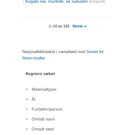
; Kogato nie, murtvite, se subudim
(bulgarsk)
Neste
1–10 av 192
>>
Nasjonalbiblioteket i samarbeid med
Senter for
Ibsen-studier
Avgrens søket
Materialtyper
År
Forfatter/person
Omtalt navn
Omtalt sted