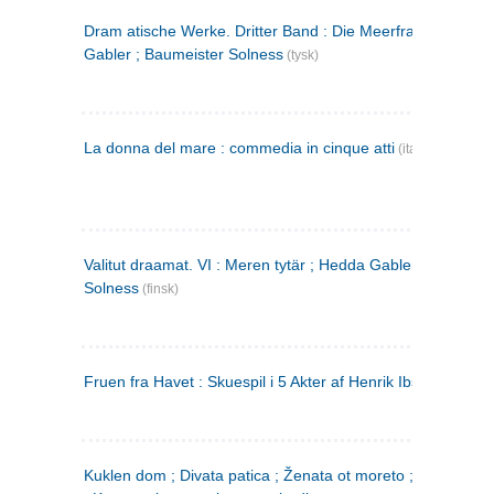
Dram atische Werke. Dritter Band : Die Meerfrau ; Hedda
Gabler ; Baumeister Solness
(tysk)
La donna del mare : commedia in cinque atti
(italiensk)
Valitut draamat. VI : Meren tytär ; Hedda Gabler ; Rakentaj
Solness
(finsk)
Fruen fra Havet : Skuespil i 5 Akter af Henrik Ibsen
Kuklen dom ; Divata patica ; Ženata ot moreto ; Malkijat Ejo