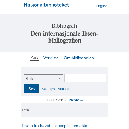
English
Bibliografi
Den internasjonale Ibsen-
bibliografien
Søk
Verkliste
Om bibliografien
Søk
Søk
Søketips
Nullstill
Neste
1–10 av 192
>>
Tittel
Fruen fra havet : skuespil i fem akter