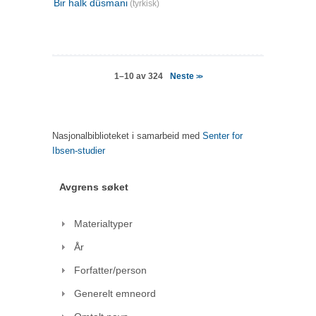
Bir halk düsmani
(tyrkisk)
Neste
1–10 av 324
>>
Nasjonalbiblioteket i samarbeid med
Senter for
Ibsen-studier
Avgrens søket
Materialtyper
År
Forfatter/person
Generelt emneord