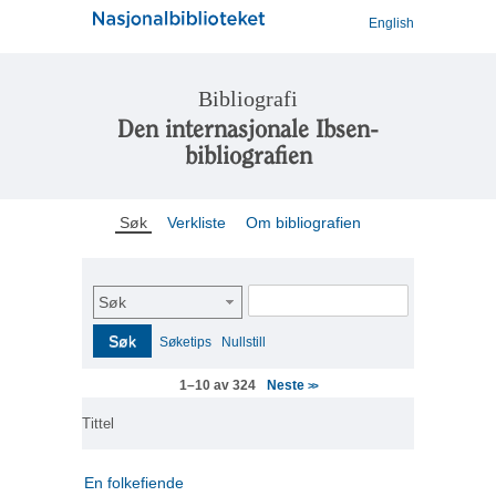
English
Bibliografi
Den internasjonale Ibsen-
bibliografien
Søk
Verkliste
Om bibliografien
Søk
Søk
Søketips
Nullstill
Neste
1–10 av 324
>>
Tittel
En folkefiende