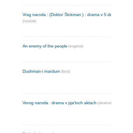
Vrag naroda : (Doktor Štokman ) : drama v 5 dejstvijach
(russisk)
An enemy of the people
(engelsk)
Dushman-i mardum
(farsi)
Vorog naroda : drama v pja'toch aktach
(ukrainsk)