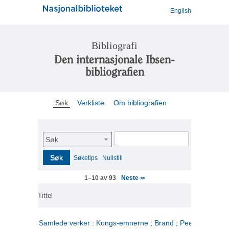
English
Bibliografi
Den internasjonale Ibsen-
bibliografien
Søk
Verkliste
Om bibliografien
Søk
Søk
Søketips
Nullstill
Neste
1–10 av 93
>>
Tittel
Samlede verker : Kongs-emnerne ; Brand ; Peer Gynt. 2