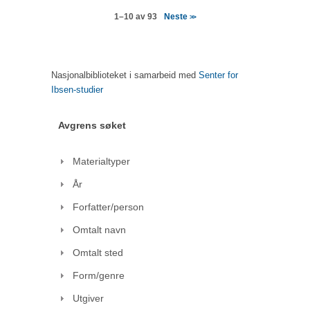
Neste
1–10 av 93
>>
Nasjonalbiblioteket i samarbeid med
Senter for
Ibsen-studier
Avgrens søket
Materialtyper
År
Forfatter/person
Omtalt navn
Omtalt sted
Form/genre
Utgiver