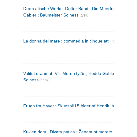
Dram atische Werke. Dritter Band : Die Meerfrau ; Hedda
Gabler ; Baumeister Solness
(tysk)
La donna del mare : commedia in cinque atti
(italiensk)
Valitut draamat. VI : Meren tytär ; Hedda Gabler ; Rakentaj
Solness
(finsk)
Fruen fra Havet : Skuespil i 5 Akter af Henrik Ibsen
Kuklen dom ; Divata patica ; Ženata ot moreto ; Malkijat Ejo