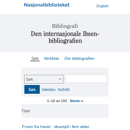
English
Bibliografi
Den internasjonale Ibsen-
bibliografien
Søk
Verkliste
Om bibliografien
Søk
Søk
Søketips
Nullstill
Neste
1–10 av 192
>>
Tittel
Fruen fra havet : skuespil i fem akter