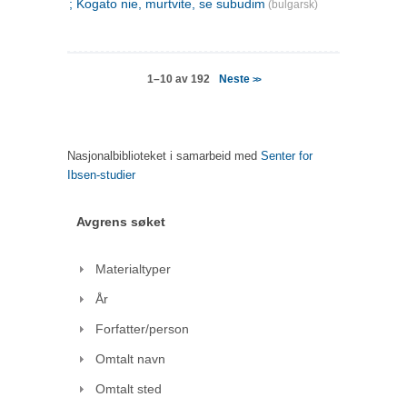
; Kogato nie, murtvite, se subudim
(bulgarsk)
Neste
1–10 av 192
>>
Nasjonalbiblioteket i samarbeid med
Senter for
Ibsen-studier
Avgrens søket
Materialtyper
År
Forfatter/person
Omtalt navn
Omtalt sted