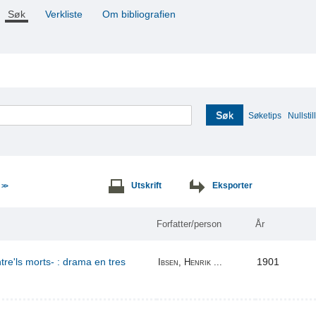
Søk
Verkliste
Om bibliografien
Søk
Søketips
Nullstill
e
Utskrift
Eksporter
>>
Forfatter/person
År
re'ls morts- : drama en tres
1901
Ibsen, Henrik ...