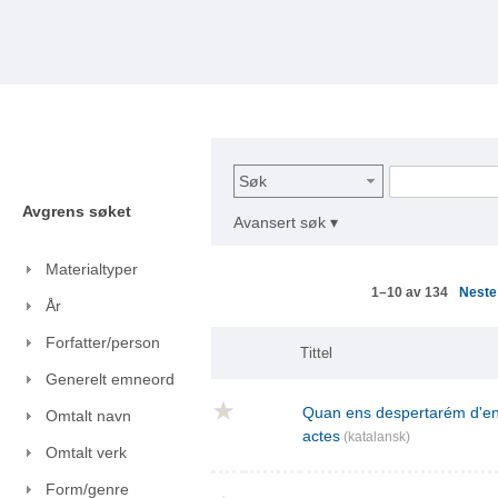
Søk
Avgrens søket
Avansert søk ▾
Materialtyper
Nest
1–10 av 134
År
Forfatter/person
Tittel
Generelt emneord
Quan ens despertarém d'ent
Omtalt navn
actes
(katalansk)
Omtalt verk
Form/genre