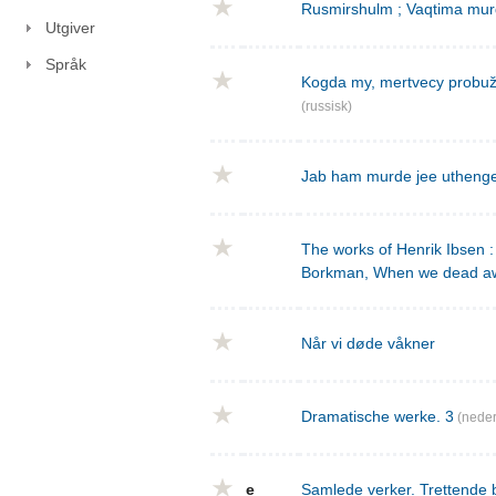
Rusmirshulm ; Vaqtima mur
Utgiver
Språk
Kogda my, mertvecy probužd
(russisk)
Jab ham murde jee utheng
The works of Henrik Ibsen : 
Borkman, When we dead a
Når vi døde våkner
Dramatische werke. 3
(neder
e
Samlede verker. Trettende 