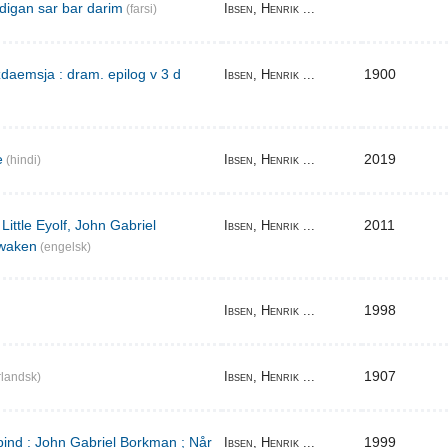
digan sar bar darim
Ibsen, Henrik ...
(farsi)
aemsja : dram. epilog v 3 d
1900
Ibsen, Henrik ...
e
2019
Ibsen, Henrik ...
(hindi)
Little Eyolf, John Gabriel
2011
Ibsen, Henrik ...
waken
(engelsk)
1998
Ibsen, Henrik ...
1907
Ibsen, Henrik ...
landsk)
bind : John Gabriel Borkman ; Når
1999
Ibsen, Henrik ...