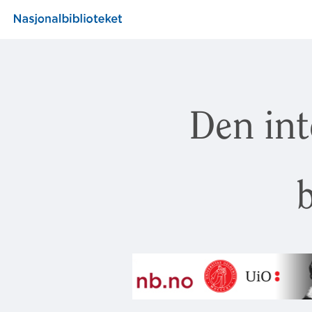
Den int
b