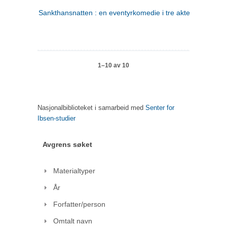
Sankthansnatten : en eventyrkomedie i tre akter
1–10 av 10
Nasjonalbiblioteket i samarbeid med
Senter for
Ibsen-studier
Avgrens søket
Materialtyper
År
Forfatter/person
Omtalt navn