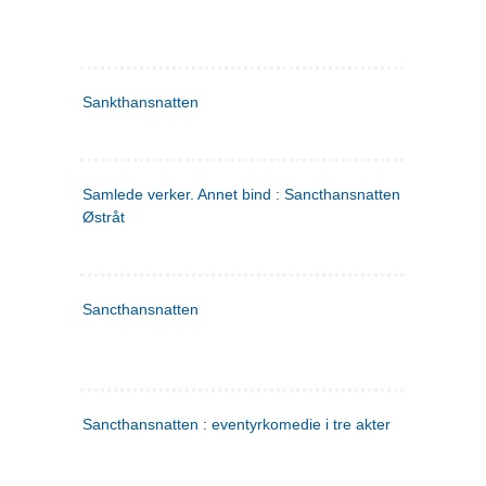
Sankthansnatten
Samlede verker. Annet bind : Sancthansnatten ; Fru Inger ti
Østråt
Sancthansnatten
Sancthansnatten : eventyrkomedie i tre akter