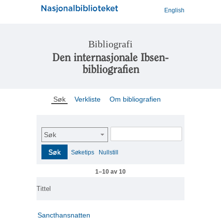
English
Bibliografi
Den internasjonale Ibsen-
bibliografien
Søk
Verkliste
Om bibliografien
Søk
Søk
Søketips
Nullstill
1–10 av 10
Tittel
Sancthansnatten