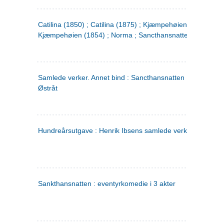
Catilina (1850) ; Catilina (1875) ; Kjæmpehøien (1850) ;
Kjæmpehøien (1854) ; Norma ; Sancthansnatten
Samlede verker. Annet bind : Sancthansnatten ; Fru Inger ti
Østråt
Hundreårsutgave : Henrik Ibsens samlede verker. 2
Sankthansnatten : eventyrkomedie i 3 akter