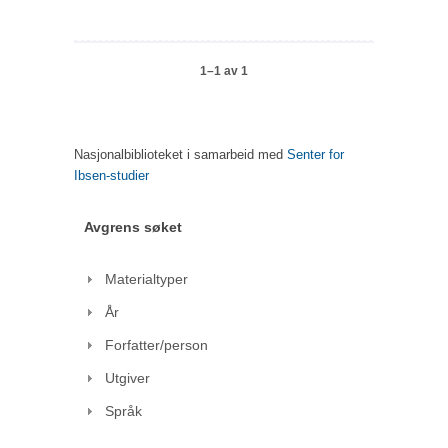
1–1 av 1
Nasjonalbiblioteket i samarbeid med
Senter for
Ibsen-studier
Avgrens søket
Materialtyper
År
Forfatter/person
Utgiver
Språk