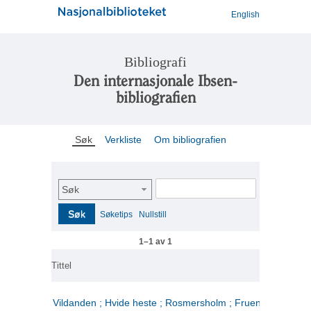
English
Bibliografi
Den internasjonale Ibsen-
bibliografien
Søk
Verkliste
Om bibliografien
Søk
Søk
Søketips
Nullstill
1–1 av 1
Tittel
Vildanden ; Hvide heste ; Rosmersholm ; Fruen fra havet