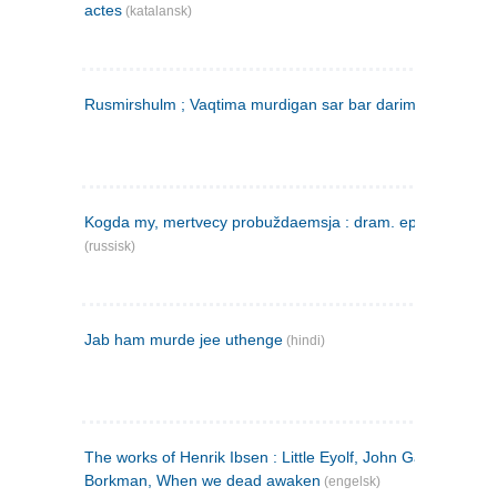
actes
(katalansk)
Rusmirshulm ; Vaqtima murdigan sar bar darim
(farsi)
Kogda my, mertvecy probuždaemsja : dram. epilog v 3 d
(russisk)
Jab ham murde jee uthenge
(hindi)
The works of Henrik Ibsen : Little Eyolf, John Gabriel
Borkman, When we dead awaken
(engelsk)