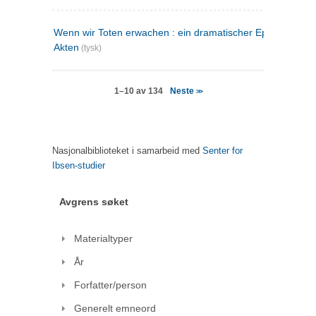
Wenn wir Toten erwachen : ein dramatischer Epilog in drei
Akten
(tysk)
Neste
1–10 av 134
>>
Nasjonalbiblioteket i samarbeid med
Senter for
Ibsen-studier
Avgrens søket
Materialtyper
År
Forfatter/person
Generelt emneord