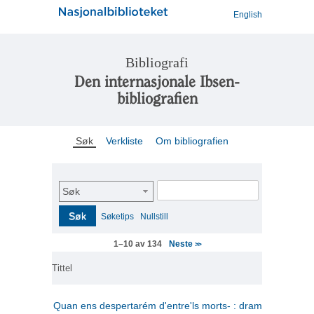
English
Bibliografi
Den internasjonale Ibsen-
bibliografien
Søk
Verkliste
Om bibliografien
Søk
Søk
Søketips
Nullstill
Neste
1–10 av 134
>>
Tittel
Quan ens despertarém d'entre'ls morts- : drama en tres