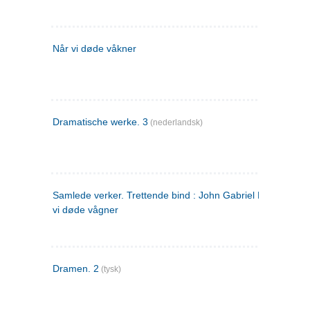
Når vi døde våkner
Dramatische werke. 3
(nederlandsk)
Samlede verker. Trettende bind : John Gabriel Borkman ; 
vi døde vågner
Dramen. 2
(tysk)