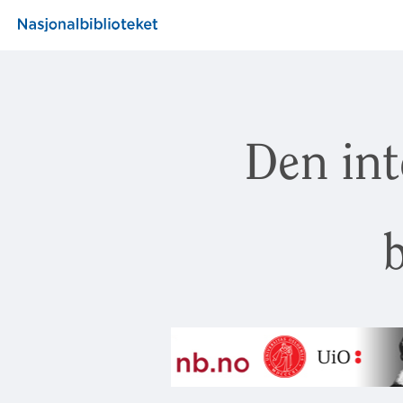
Den int
b