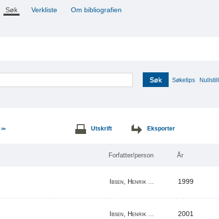
Søk
Verkliste
Om bibliografien
Søk
Søketips
Nullstill
e
Utskrift
Eksporter
>>
Forfatter/person
År
1999
Ibsen, Henrik ...
2001
Ibsen, Henrik ...