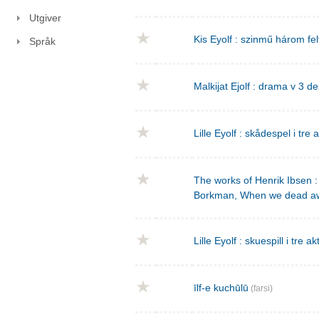
Utgiver
Kis Eyolf : szinmű három f
Språk
Malkijat Ejolf : drama v 3 de
Lille Eyolf : skådespel i tre 
The works of Henrik Ibsen : 
Borkman, When we dead a
Lille Eyolf : skuespill i tre ak
īlf-e kuchūlū
(farsi)