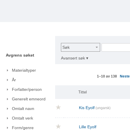
Søk
Avgrens søket
Avansert søk ▾
Materialtyper
Nest
1–10 av 138
År
Forfatter/person
Tittel
Generelt emneord
Kis Eyolf
(ungarsk)
Omtalt navn
Omtalt verk
Lille Eyolf
Form/genre