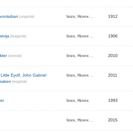
elvonásban
1912
Ibsen, Henrik ...
(ungarsk)
stvija
1906
Ibsen, Henrik ...
(bulgarsk)
akter
2010
Ibsen, Henrik ...
(svensk)
Little Eyolf, John Gabriel
2011
Ibsen, Henrik ...
waken
(engelsk)
ter
1993
Ibsen, Henrik
2015
Ibsen, Henrik ...