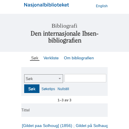
English
Bibliografi
Den internasjonale Ibsen-
bibliografien
Søk
Verkliste
Om bibliografien
Søk
Søk
Søketips
Nullstill
1–3 av 3
Tittel
[Gildet paa Solhoug] (1856) ; Gildet på Solhaug (1883) ;