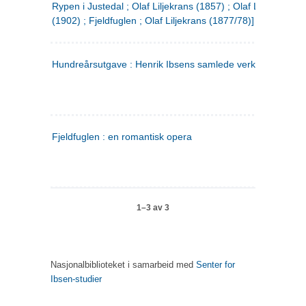
Rypen i Justedal ; Olaf Liljekrans (1857) ; Olaf Liljekrans
(1902) ; Fjeldfuglen ; Olaf Liljekrans (1877/78)]
Hundreårsutgave : Henrik Ibsens samlede verker. 3
Fjeldfuglen : en romantisk opera
1–3 av 3
Nasjonalbiblioteket i samarbeid med
Senter for
Ibsen-studier