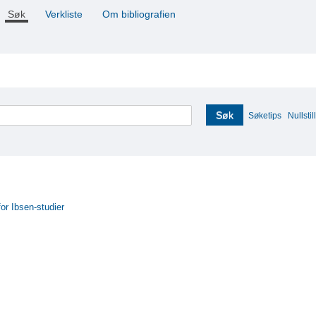
Søk
Verkliste
Om bibliografien
Søk
Søketips
Nullstill
for Ibsen-studier