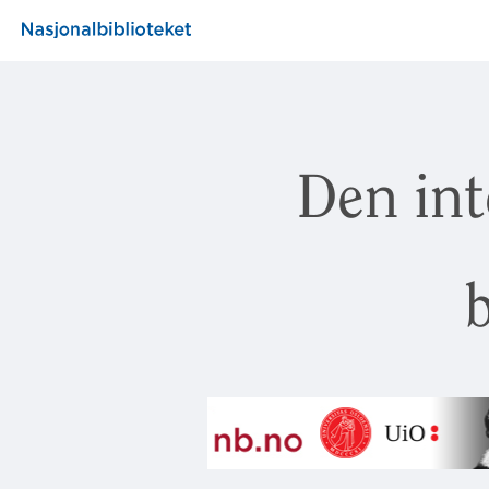
Den int
b