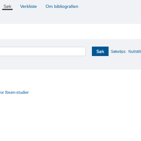
Søk
Verkliste
Om bibliografien
Søk
Søketips
Nullstill
for Ibsen-studier