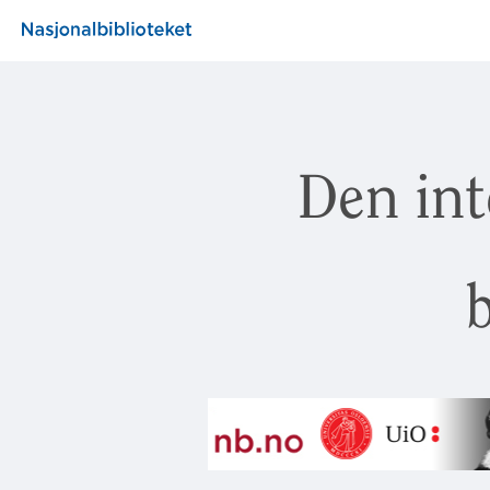
Den int
b