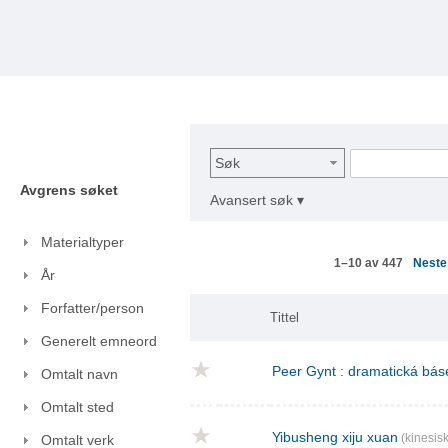
Søk
Avgrens søket
Avansert søk ▾
Materialtyper
Nest
1–10 av 447
År
Forfatter/person
Tittel
Generelt emneord
Peer Gynt : dramatická báse
Omtalt navn
Omtalt sted
Yibusheng xiju xuan
(kinesisk
Omtalt verk