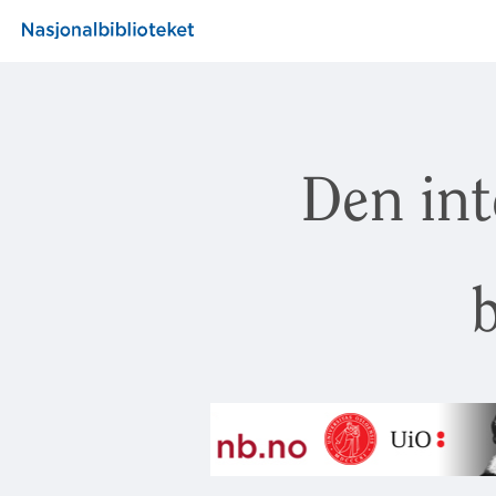
Den int
b