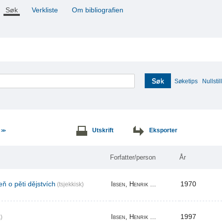
Søk
Verkliste
Om bibliografien
Søk
Søketips
Nullstill
e
Utskrift
Eksporter
>>
Forfatter/person
År
ň o pěti dějstvích
1970
Ibsen, Henrik ...
(tsjekkisk)
1997
Ibsen, Henrik ...
)