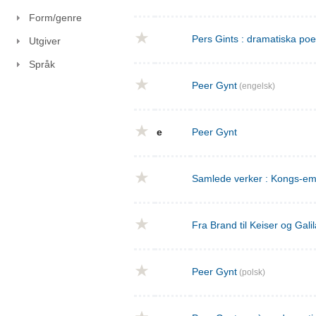
Form/genre
Pers Gints : dramatiska po
Utgiver
Språk
Peer Gynt
(engelsk)
e
Peer Gynt
Samlede verker : Kongs-emn
Fra Brand til Keiser og Gal
Peer Gynt
(polsk)