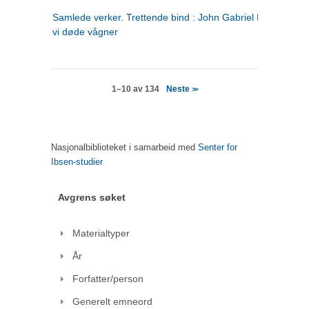
Samlede verker. Trettende bind : John Gabriel Borkman ; 
vi døde vågner
Neste
1–10 av 134
>>
Nasjonalbiblioteket i samarbeid med
Senter for
Ibsen-studier
Avgrens søket
Materialtyper
År
Forfatter/person
Generelt emneord