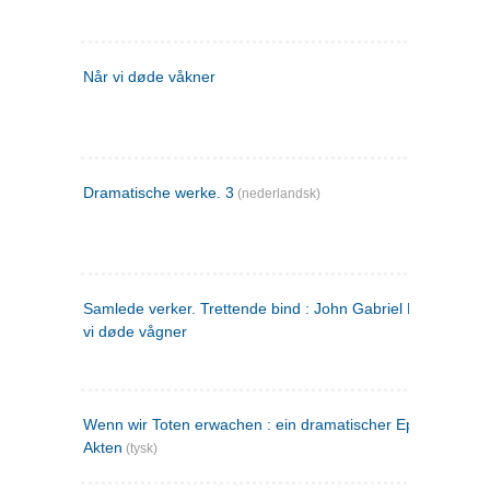
Når vi døde våkner
Dramatische werke. 3
(nederlandsk)
Samlede verker. Trettende bind : John Gabriel Borkman ; 
vi døde vågner
Wenn wir Toten erwachen : ein dramatischer Epilog in drei
Akten
(tysk)