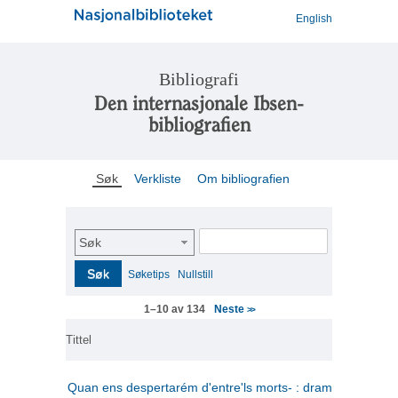
English
Bibliografi
Den internasjonale Ibsen-
bibliografien
Søk
Verkliste
Om bibliografien
Søk
Søk
Søketips
Nullstill
Neste
1–10 av 134
>>
Tittel
Quan ens despertarém d'entre'ls morts- : drama en tres