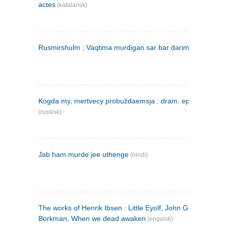
actes
(katalansk)
Rusmirshulm ; Vaqtima murdigan sar bar darim
(farsi)
Kogda my, mertvecy probuždaemsja : dram. epilog v 3 d
(russisk)
Jab ham murde jee uthenge
(hindi)
The works of Henrik Ibsen : Little Eyolf, John Gabriel
Borkman, When we dead awaken
(engelsk)