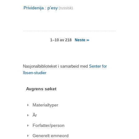
Prividenija : p'esy
(russisk)
Neste
1–10 av 218
>>
Nasjonalbiblioteket i samarbeid med
Senter for
Ibsen-studier
Avgrens søket
Materialtyper
År
Forfatter/person
Generelt emneord