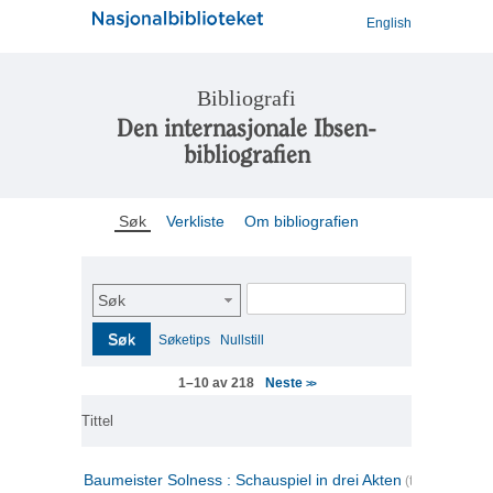
English
Bibliografi
Den internasjonale Ibsen-
bibliografien
Søk
Verkliste
Om bibliografien
Søk
Søk
Søketips
Nullstill
Neste
1–10 av 218
>>
Tittel
Baumeister Solness : Schauspiel in drei Akten
(tysk)