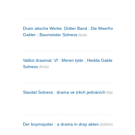
Dram atische Werke. Dritter Band : Die Meerfrau ; Hedda
Gabler ; Baumeister Solness
(tysk)
Valitut draamat. VI : Meren tytär ; Hedda Gabler ; Rakentaj
Solness
(finsk)
Stavitel Solness : drama ve trěch jednáních
(tsjekkisk)
Der boymayster : a drama in dray akten
(jiddish)