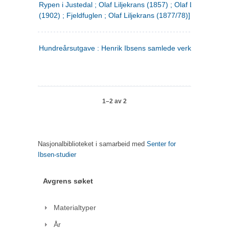
Rypen i Justedal ; Olaf Liljekrans (1857) ; Olaf Liljekrans
(1902) ; Fjeldfuglen ; Olaf Liljekrans (1877/78)]
Hundreårsutgave : Henrik Ibsens samlede verker. 3
1–2 av 2
Nasjonalbiblioteket i samarbeid med
Senter for
Ibsen-studier
Avgrens søket
Materialtyper
År