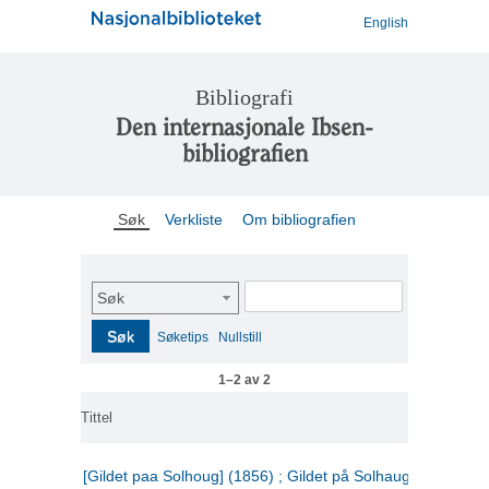
English
Bibliografi
Den internasjonale Ibsen-
bibliografien
Søk
Verkliste
Om bibliografien
Søk
Søk
Søketips
Nullstill
1–2 av 2
Tittel
[Gildet paa Solhoug] (1856) ; Gildet på Solhaug (1883) ;