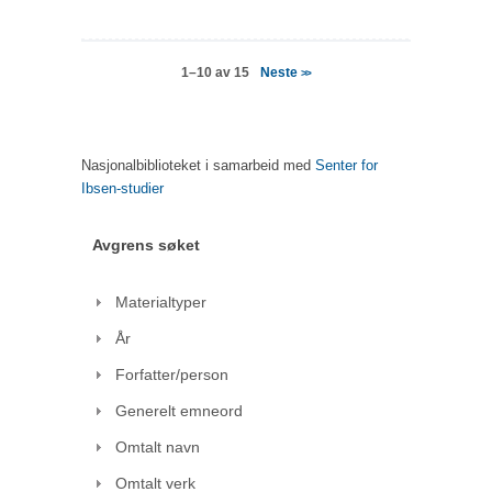
Neste
1–10 av 15
>>
Nasjonalbiblioteket i samarbeid med
Senter for
Ibsen-studier
Avgrens søket
Materialtyper
År
Forfatter/person
Generelt emneord
Omtalt navn
Omtalt verk