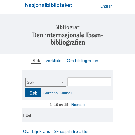
English
Bibliografi
Den internasjonale Ibsen-
bibliografien
Søk
Verkliste
Om bibliografien
Søk
Søk
Søketips
Nullstill
Neste
1–10 av 15
>>
Tittel
Olaf Liljekrans : Skuespil i tre akter