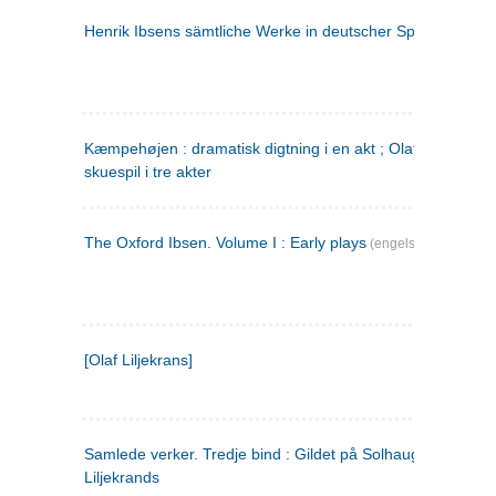
Henrik Ibsens sämtliche Werke in deutscher Sprache. 2
(ty
Kæmpehøjen : dramatisk digtning i en akt ; Olaf Liljekrans 
skuespil i tre akter
The Oxford Ibsen. Volume I : Early plays
(engelsk)
[Olaf Liljekrans]
Samlede verker. Tredje bind : Gildet på Solhaug ; Olaf
Liljekrands