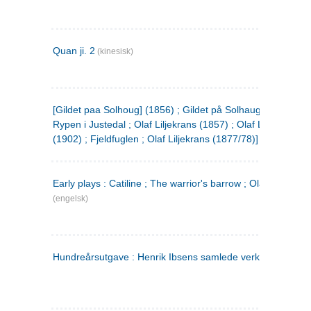
Quan ji. 2
(kinesisk)
[Gildet paa Solhoug] (1856) ; Gildet på Solhaug (1883) ;
Rypen i Justedal ; Olaf Liljekrans (1857) ; Olaf Liljekrans
(1902) ; Fjeldfuglen ; Olaf Liljekrans (1877/78)]
Early plays : Catiline ; The warrior's barrow ; Olaf Liljekran
(engelsk)
Hundreårsutgave : Henrik Ibsens samlede verker. 3