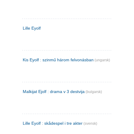
Lille Eyolf
Kis Eyolf : szinmű három felvonásban
(ungarsk)
Malkijat Ejolf : drama v 3 destvija
(bulgarsk)
Lille Eyolf : skådespel i tre akter
(svensk)