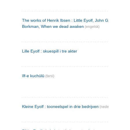
The works of Henrik Ibsen : Little Eyolf, John Gabriel
Borkman, When we dead awaken
(engelsk)
Lille Eyolf : skuespill i tre akter
īlf-e kuchūlū
(farsi)
Kleine Eyolf : tooneelspel in drie bedrijven
(nederlandsk)