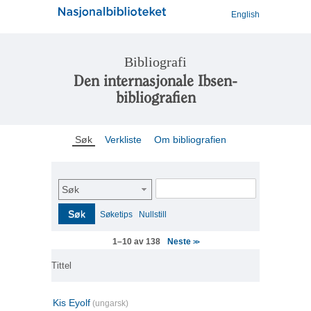
English
Bibliografi
Den internasjonale Ibsen-
bibliografien
Søk
Verkliste
Om bibliografien
Søk
Søk
Søketips
Nullstill
Neste
1–10 av 138
>>
Tittel
Kis Eyolf
(ungarsk)