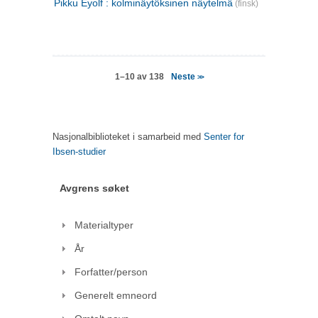
Pikku Eyolf : kolminäytöksinen näytelmä
(finsk)
Neste
1–10 av 138
>>
Nasjonalbiblioteket i samarbeid med
Senter for
Ibsen-studier
Avgrens søket
Materialtyper
År
Forfatter/person
Generelt emneord