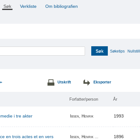
Søk
Verkliste
Om bibliografien
Søk
Søketips
Nullstill
Utskrift
Eksporter
>>
Forfatter/person
År
edie i tre akter
1993
Ibsen, Henrik
ce en trois actes et en vers
1896
Ibsen, Henrik ...