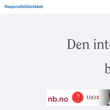
Den int
b