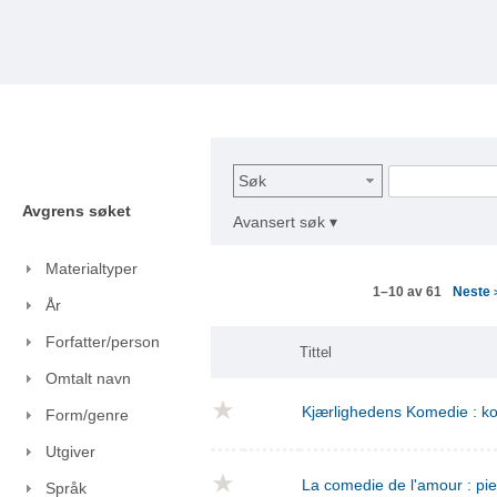
Søk
Avgrens søket
Avansert søk ▾
Materialtyper
Neste
1–10 av 61
År
Forfatter/person
Tittel
Omtalt navn
Kjærlighedens Komedie : kom
Form/genre
Utgiver
La comedie de l'amour : pie
Språk