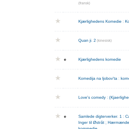
(fransk)
Kjærlighedens Komedie : Ko
Quan ji. 2
(kinesisk)
e
Kjærlighedens komedie
Komedija na ljobov'ta : komed
Love's comedy : (Kjaerligh
e
Samlede digterverker. 1 : Ca
Inger til Østråt ; Hærmænd
kommedie