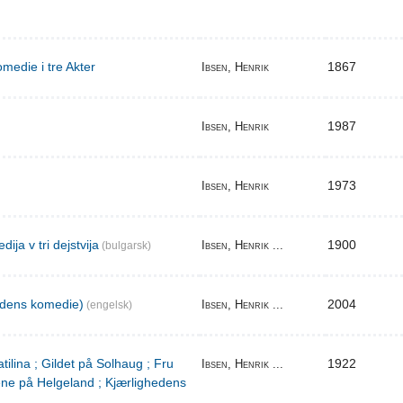
medie i tre Akter
1867
Ibsen, Henrik
1987
Ibsen, Henrik
1973
Ibsen, Henrik
ija v tri dejstvija
1900
Ibsen, Henrik ...
(bulgarsk)
edens komedie)
2004
Ibsen, Henrik ...
(engelsk)
tilina ; Gildet på Solhaug ; Fru
1922
Ibsen, Henrik ...
ene på Helgeland ; Kjærlighedens