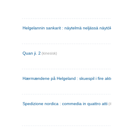
Helgelannin sankarit : näytelmä neljässä näytöksessä
(finsk
Quan ji. 2
(kinesisk)
Hærmændene på Helgeland : skuespil i fire akter
Spedizione nordica : commedia in quattro atti
(italiensk)