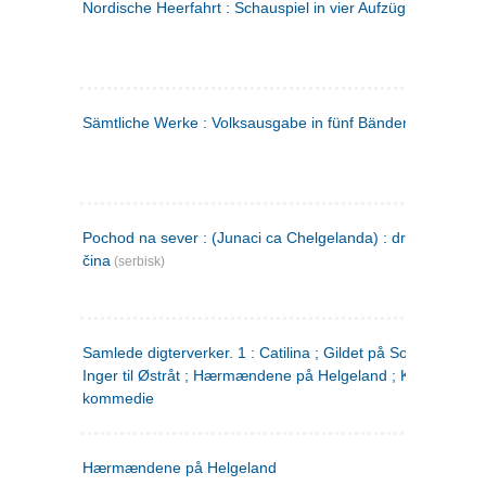
Nordische Heerfahrt : Schauspiel in vier Aufzügen
(tysk)
Sämtliche Werke : Volksausgabe in fünf Bänden
(tysk)
Pochod na sever : (Junaci ca Chelgelanda) : drama u četiri
čina
(serbisk)
Samlede digterverker. 1 : Catilina ; Gildet på Solhaug ; Fru
Inger til Østråt ; Hærmændene på Helgeland ; Kjærlighede
kommedie
Hærmændene på Helgeland