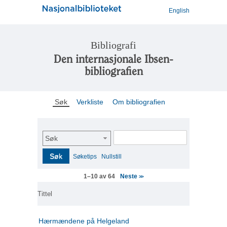
English
Bibliografi
Den internasjonale Ibsen-
bibliografien
Søk
Verkliste
Om bibliografien
Søk
Søk
Søketips
Nullstill
Neste
1–10 av 64
>>
Tittel
Hærmændene på Helgeland