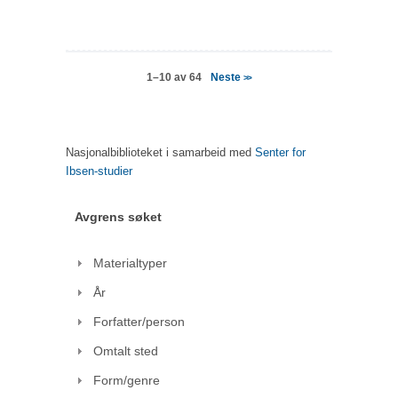
Neste
1–10 av 64
>>
Nasjonalbiblioteket i samarbeid med
Senter for
Ibsen-studier
Avgrens søket
Materialtyper
År
Forfatter/person
Omtalt sted
Form/genre