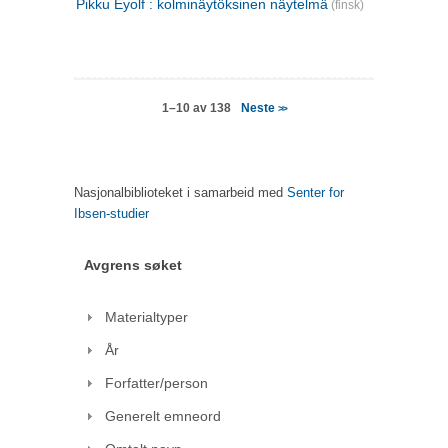
Pikku Eyolf : kolminäytöksinen näytelmä
(finsk)
Neste
1–10 av 138
>>
Nasjonalbiblioteket i samarbeid med
Senter for
Ibsen-studier
Avgrens søket
Materialtyper
År
Forfatter/person
Generelt emneord