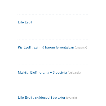
Lille Eyolf
Kis Eyolf : szinmű három felvonásban
(ungarsk)
Malkijat Ejolf : drama v 3 destvija
(bulgarsk)
Lille Eyolf : skådespel i tre akter
(svensk)