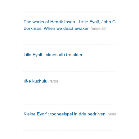
The works of Henrik Ibsen : Little Eyolf, John Gabriel
Borkman, When we dead awaken
(engelsk)
Lille Eyolf : skuespill i tre akter
īlf-e kuchūlū
(farsi)
Kleine Eyolf : tooneelspel in drie bedrijven
(nederlandsk)