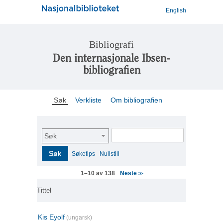
English
Bibliografi
Den internasjonale Ibsen-
bibliografien
Søk
Verkliste
Om bibliografien
Søk
Søk
Søketips
Nullstill
Neste
1–10 av 138
>>
Tittel
Kis Eyolf
(ungarsk)